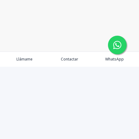
Llámame
Contactar
WhatsApp
Somos un distinguido equipo inmobiliario de alto
standing, dedicados a brindar un servicio integral y