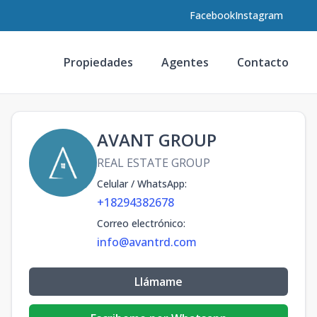
Facebook
Instagram
Propiedades
Agentes
Contacto
AVANT GROUP
REAL ESTATE GROUP
Celular / WhatsApp
:
+18294382678
Correo electrónico
:
info@avantrd.com
Llámame