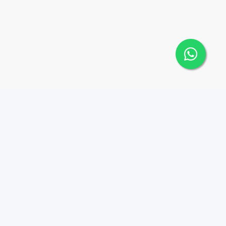
Contáctanos
Menu
+18299267171
Propiedades
Agentes
avantgrouprealstate@gm