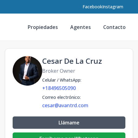
Facebook
Instagram
Propiedades
Agentes
Contacto
Cesar De La Cruz
Broker Owner
Celular / WhatsApp
:
+18496505090
Correo electrónico
:
cesar@avantrd.com
Llámame