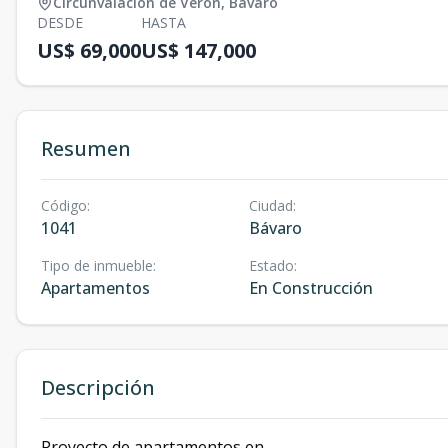
Circunvalación de Verón
,
Bávaro
DESDE
HASTA
US$ 69,000
US$ 147,000
Resumen
Código
:
Ciudad
:
1041
Bávaro
Tipo de inmueble
:
Estado
:
Apartamentos
En Construcción
Descripción
Proyecto de apartamentos en