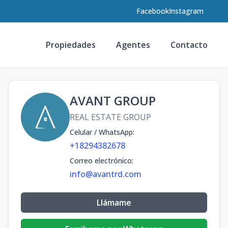
Facebook
Instagram
Propiedades
Agentes
Contacto
AVANT GROUP
REAL ESTATE GROUP
Celular / WhatsApp
:
+18294382678
Correo electrónico
:
info@avantrd.com
Llámame