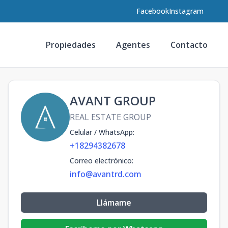
Facebook
Instagram
Propiedades
Agentes
Contacto
AVANT GROUP
REAL ESTATE GROUP
Celular / WhatsApp
:
+18294382678
Correo electrónico
:
info@avantrd.com
Llámame