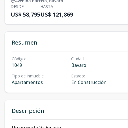
Avenida Barceló
,
Bávaro
DESDE
HASTA
US$ 58,795
US$ 121,869
Resumen
Código
:
Ciudad
:
1049
Bávaro
Tipo de inmueble
:
Estado
:
Apartamentos
En Construcción
Descripción
Un proyecto Visionario