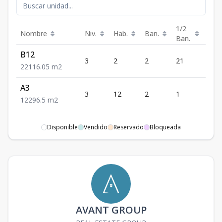
1/2
Nombre
Niv.
Hab.
Ban.
m²
Ban.
B12
3
2
2
21
116.
2
2
116.05
m2
A3
3
12
2
1
96.5
12
2
96.5
m2
Disponible
Vendido
Reservado
Bloqueada
AVANT GROUP