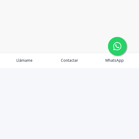
Llámame
Contactar
WhatsApp
Somos un distinguido equipo inmobiliario de alto
standing, dedicados a brindar un servicio integral y