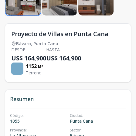
Proyecto de Villas en Punta Cana
Bávaro
,
Punta Cana
DESDE
HASTA
US$ 164,900
US$ 164,900
1152
M²
Terreno
Resumen
Código
:
Ciudad
:
1055
Punta Cana
Provincia
:
Sector
:
La Altagracia
Bávaro