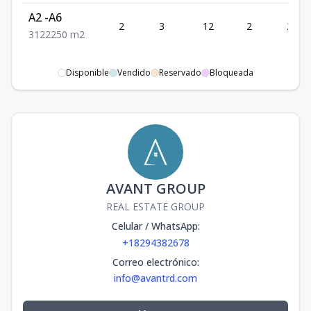
A2 -A6
2
3
12
2
250
3
12
2
250
m2
Disponible
Vendido
Reservado
Bloqueada
AVANT GROUP
REAL ESTATE GROUP
Celular / WhatsApp
:
+18294382678
Correo electrónico
:
info@avantrd.com