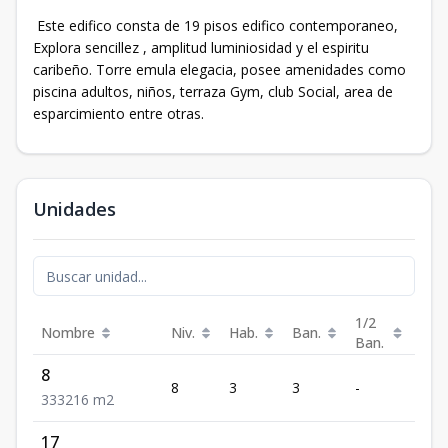
Este edifico consta de 19 pisos edifico contemporaneo,
Explora sencillez , amplitud luminiosidad y el espiritu
caribeño. Torre emula elegacia, posee amenidades como
piscina adultos, niños, terraza Gym, club Social, area de
esparcimiento entre otras.
Unidades
1/2
Nombre
Niv.
Hab.
Ban.
Est.
Ban.
8
8
3
3
-
3
3
3
3
216
m2
17