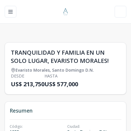
Toggle navigation menu
Toggl
1
/
0
TRANQUILIDAD Y FAMILIA EN UN
SOLO LUGAR, EVARISTO MORALES!
Evaristo Morales
,
Santo Domingo D.N.
DESDE
HASTA
US$ 213,750
US$ 577,000
Resumen
Código
:
Ciudad
: