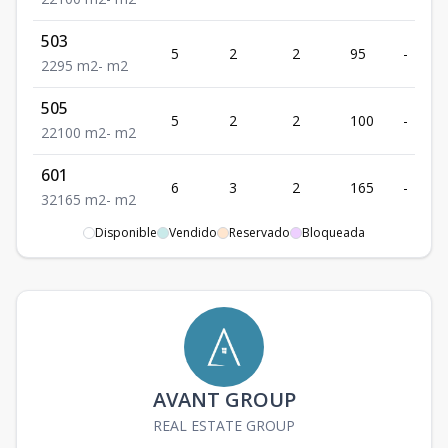
503
5
2
2
95
-
2
2
95
m2
-
m2
505
5
2
2
100
-
2
2
100
m2
-
m2
601
6
3
2
165
-
3
2
165
m2
-
m2
Disponible
Vendido
Reservado
Bloqueada
602
6
3
2
140
-
3
2
140
m2
-
m2
603
6
2
2
95
-
2
2
95
m2
-
m2
605
6
2
2
100
-
AVANT GROUP
2
2
100
m2
-
m2
REAL ESTATE GROUP
702