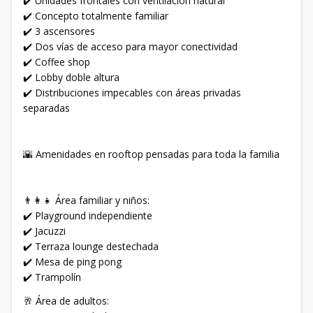
✔️ Unidades frontales con ventilación natural
✔️ Concepto totalmente familiar
✔️ 3 ascensores
✔️ Dos vías de acceso para mayor conectividad
✔️ Coffee shop
✔️ Lobby doble altura
✔️ Distribuciones impecables con áreas privadas
separadas
🌇 Amenidades en rooftop pensadas para toda la familia
👨‍👩‍👧 Área familiar y niños:
✔️ Playground independiente
✔️ Jacuzzi
✔️ Terraza lounge destechada
✔️ Mesa de ping pong
✔️ Trampolín
🥂 Área de adultos: